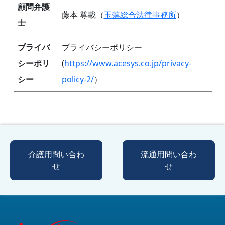
顧問弁護
藤本 尊載（
玉藻総合法律事務所
）
士
プライバ
プライバシーポリシー
シーポリ
(
https://www.acesys.co.jp/privacy-
シー
policy-2/
）
介護用問い合わ
流通用問い合わ
せ
せ